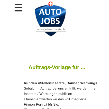
Stellen
finden
Stellen
inserieren
Personalberatungen
Personalberatungen
Tipp's
WERBUNG
publizieren
Auftrags-Vorlage für ...
JOB-
App's
Lehrstellen
Kunden «Stelleninserate, Banner, Werbung»
finden
Sobald Ihr Auftrag bei uns eintrifft, werden Ihre
Inserate / Werbungen publiziert.
Lehrstellen
gratis
Ebenso entwerfen wir das voll integrierte
inserieren
Firmen-Portrait für Sie.